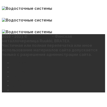
2010 - 2023 ©
ИП Угринов
- Финская
металлочерепица Ruukki, BRATEX.
Частичная или полная перепечатка или иное
использование материалов сайта допускается
только с разрешения администрации сайта.
Галерея работ
Брошюры
Инструкции
Сертификаты
Портфолио
Видео
Статьи