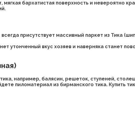
, мягкая бархатистая поверхность и невероятно кра
ий.
всегда присутствует массивный паркет из Тика (шип
ет утонченный вкус хозяев и наверняка станет пов
зная)
тика, например, балясин, решеток, ступеней, столе
ете пиломатериал из бирманского тика. Купить тико