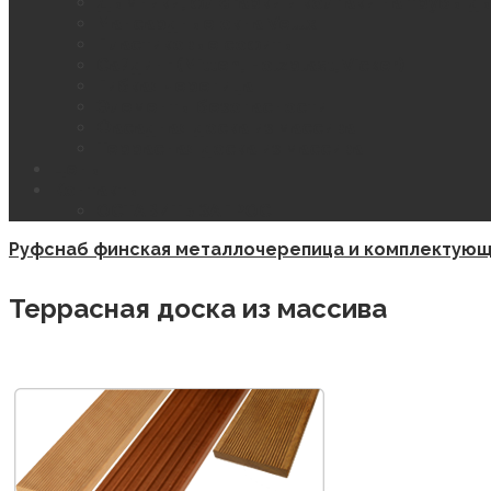
Дымники, флюгарки и колпаки на трубы д
Мансардные окна Velux
Пластиковые софиты
Сайдинг (Mitten, Holzplast, Vicker)
Гибкая черепица
Элементы безопасности
Фасадная доска из массива
Террасная доска из массива
Цены
Контакты
ОСТАВИТЬ ЗАПРОС
Руфснаб финская металлочерепица и комплектую
Террасная доска из массива