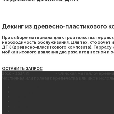
Декинг из древесно-пластикового к
При выборе материала для строительства террасы
необходимость обслуживания. Для тех, кто хочет 
ДПК (древесно-пласиткового композита). Террасу 
мойки высокого давления два раза в год весной и 
ОСТАВИТЬ ЗАПРОС
2010 - 2023 ©
ИП Угринов
- Финская металлочерепица
Частичная или полная перепечатка или иное испол
Галерея работ
Брошюры
Инструкции
Сертификаты
Портфолио
Видео