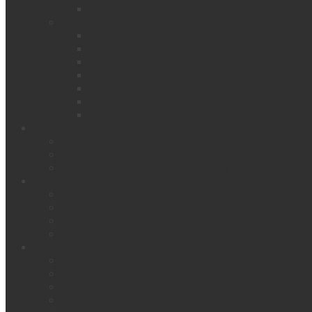
металлочерепица Bratex Platino
Металлочерепица RUUKKI
металлочерепица Monterrey
металлочерепица Finnera
металлочерепица Adamante
металлочерепица Classic
модульная металлочерепица Frigge
модульная металлочерепица Hyygge
металлочерепица Elite
Водосточная система
Водосточная система Struga
Водосточная система Siba
Система скрытого водостока Siba
Монтаж
Галерея работ
Инструкции
Цены на кровельные монтажные работы
Установка новой кровли
Дополнительные товары
Отделка лобовой части карнизов и парап
Кровельная медь
Системы вентиляции и воздухообмена VIL
Дымники Tin Master