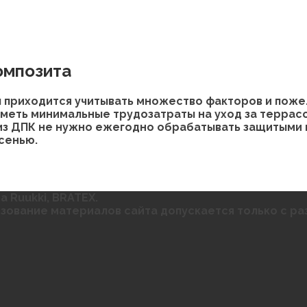
омпозита
 приходится учитывать множество факторов и пожел
иметь минимальные трудозатраты на уход за террас
из ДПК не нужно ежегодно обрабатывать защитыми п
осенью.
 Ruukki, BRATEX.
ьзование материалов сайта допускается только с р