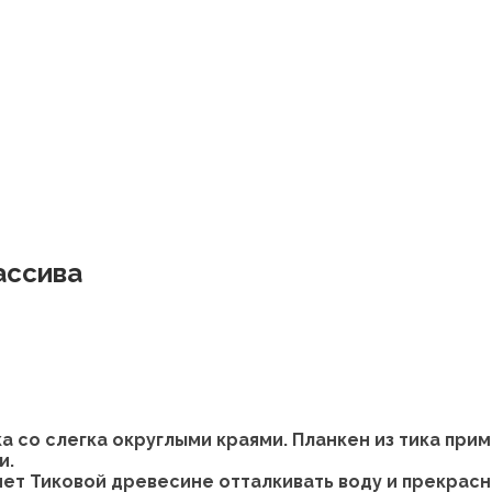
ассива
а со слегка округлыми краями. Планкен из тика при
и.
ет Тиковой древесине отталкивать воду и прекра