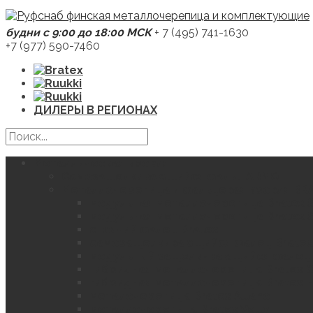
будни с 9:00 до 18:00 МСК
+ 7 (495) 741-1630
+7 (977) 590-7460
ДИЛЕРЫ В РЕГИОНАХ
Металлическая кровля
Самозащелкивающийся фальц ARMO
Металлочерепица и фальцевая кровля BR
модульная металлочерепица Bratex 
модульная металлочерепица Bratex S
стоячий фалец Bratex
самозащелкивающийся фалец Bratex
модульный защелкивающийся фалец 
гибридная металлочерепица Bratex C
гибридная металлочерепица Bratex H
металочерепица Bratex Allano
металлочерепица Bratex Vello