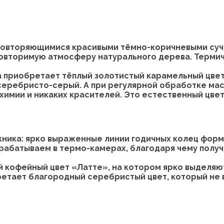
 повторяющимися красивыми тёмно-коричневыми суч
повторимую атмосферу натурального дерева. Терми
приобретает тёплый золотистый карамельный цвет,
еребристо-серый. А при регулярной обработке мас
 химии и никаких красителей. Это естественный цв
жника: ярко выраженные линии годичных колец фор
рабатываем в термо-камерах, благодаря чему полу
кофейный цвет «Латте», на котором ярко выделяю
ретает благородный серебристый цвет, который не 