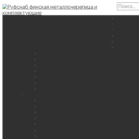
Металли
Самоза
Металло
модульн
модульн
стоячий
самозащелкивающийся фалец Bratex
модульный защелкивающийся фалец 
гибридная металлочерепица Bratex C
гибридная металлочерепица Bratex H
металочерепица Bratex Allano
металлочерепица Bratex Vello
металлочерепица Bratex Platino
Металлочерепица RUUKKI
металлочерепица Monterrey
металлочерепица Finnera
металлочерепица Adamante
металлочерепица Classic
модульная металлочерепица Frigge
модульная металлочерепица Hyygge
металлочерепица Elite