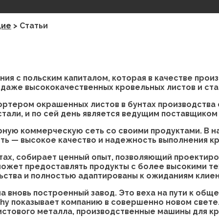
щие
>
Статьи
ания с польским капиталом, которая в качестве прои
родаже высококачественных кровельных листов и ст
ртером окрашенных листов в бунтах производства 
тали, и по сей день является ведущим поставщиком
рную коммерческую сеть со своими продуктами. В 
ть — высокое качество и надежность выполнения кр
тах, собирает ценный опыт, позволяющий проектиров
ожет предоставлять продукты с более высокими те
ства и полностью адаптированы к ожиданиям клиен
на вновь построенный завод. Это веха на пути к общ
y показывает компанию в совершенно новом свете. Н
листового металла, производственные машины для кр