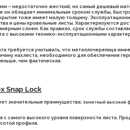
 мм – недостаточно жесткий, но самый дешевый мате
е он обладает минимальным сроком службы, быстро
рытие тоже имеет малую толщину. Эксплуатационный
ства и цены кровельные листы. Характеризуются до
мерным слоем. Как правило, срок службы составляе
нта с высокими технико-эксплуатационными характе
та требуется учитывать, что металлочерепица име
личину нахлеста, необходимого для обеспечения ге
меньше, чем фактическая.
x Snap Lock
ет значительные преимущества: з
аметный высокий ф
я с самого высокого уровня поверхности листа. Пр
ысотой профиля.