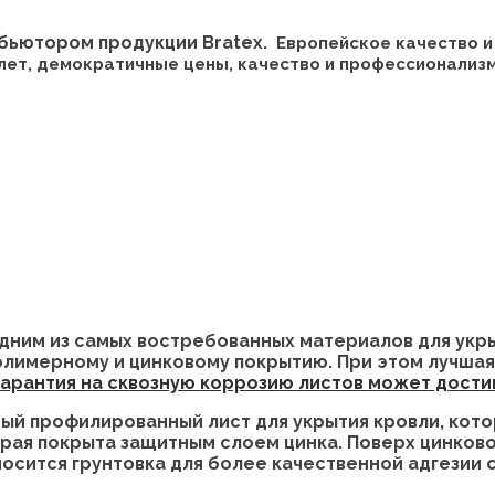
ибьютором продукции Bratex.
Европейское качество и
лет, демократичные цены, качество и профессионализм 
дним из самых востребованных материалов для укр
полимерному и цинковому покрытию. При этом лучш
арантия на сквозную коррозию листов может достига
й профилированный лист для укрытия кровли, кото
торая покрыта защитным слоем цинка. Поверх цинков
осится грунтовка для более качественной адгезии