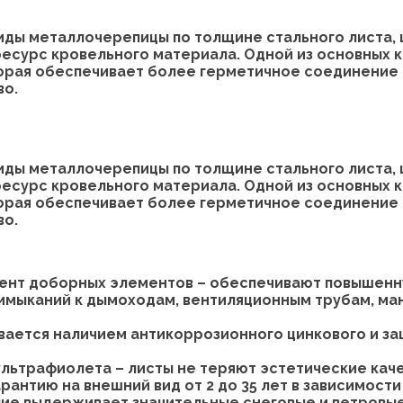
виды металлочерепицы по толщине стального листа, 
ресурс кровельного материала. Одной из основных
оторая обеспечивает более герметичное соединение
во.
виды металлочерепицы по толщине стального листа, 
ресурс кровельного материала. Одной из основных
оторая обеспечивает более герметичное соединение
во.
мент доборных элементов – обеспечивают повышенн
 примыканий к дымоходам, вентиляционным трубам, м
вается наличием антикоррозионного цинкового и з
ультрафиолета – листы не теряют эстетические кач
нтию на внешний вид от 2 до 35 лет в зависимости 
ие выдерживает значительные снеговые и ветровые 