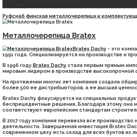
ОСТАВИТЬ ЗАПРОС
Руфснаб финская металлочерепица и комплектую
Металлочерепица Bratex
Bratex Dachy
- это комп
1991 года. Специализируется на производстве и п
В 1996 году
Bratex Dachy
стала первым прямым импо
мировым лидером в производстве высокопрочной с
На протяжении многих лет компания создала обши
более 500 ее дистрибьюторов, а ее высшая ценнос
Bratex Dachy фокусируется на специальных продук
беспрецедентные решения. Благодаря этому она м
соответствуют европейским стандартам строитель
В 2017 году компания перевезла все производство 
деятельности. Завершенная инвестиция Bratex Dach
современном цеху есть склад для всех бунтов из 