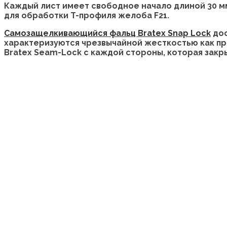
Каждый лист имеет свободное начало длиной 30 мм 
для обработки T-профиля желоба F21.
Самозащелкивающийся фальц Bratex Snap Lock
дос
характеризуются чрезвычайной жесткостью как при
Bratex Seam-Lock с каждой стороны, которая закр