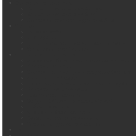
Водосточная система
Водосточная система Struga
Водосточная система Siba
Система скрытого водостока Siba
Монтаж
Галерея работ
Инструкции
Цены на кровельные монтажные работы
Установка новой кровли
Дополнительные товары
Отделка лобовой части карнизов и парап
Кровельная медь
Системы вентиляции и воздухообмена VIL
Дымники Tin Master
Дымники, флюгарки и колпаки на трубы д
Мансардные окна Velux
Пластиковые софиты
Сайдинг (Mitten, Holzplast, Vicker)
Гибкая черепица
Элементы безопасности
Фасадная доска из массива
Террасная доска из массива
Цены
Контакты